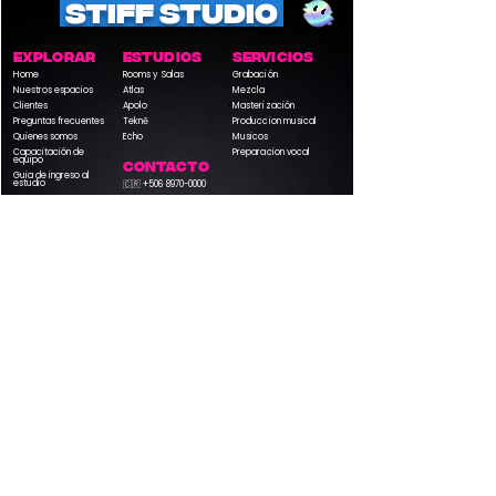
STIFF STUDIO
EXPLORAR
ESTUDIOS
Servicios
Home
Rooms y Salas
Grabación
Nuestros espacios
Atlas
Mezcla
Clientes
Apolo
Masterización
Preguntas frecuentes
Teknē
Produccion musical
Quienes somos
Echo
Musicos
Capacitación de
Preparacion vocal
equipo
contacto
Guia de ingreso al
estudio
🇨🇷
+506 8970-0000
✉️
stiff@dr.com
team
Sobre Stiff
Sobre Gozt
Artistas
Equipo
DIRECCIÓN
Grecia, Alajuela, San Antonio de León Cortéz
Stiff Studio Costa Rica. Todos los derechos reservados 2026.
Términos
y condiciones Casa Stiff Studio