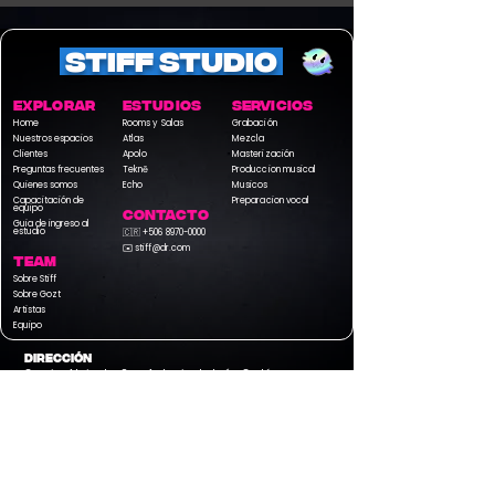
STIFF STUDIO
EXPLORAR
ESTUDIOS
Servicios
Home
Rooms y Salas
Grabación
Nuestros espacios
Atlas
Mezcla
Clientes
Apolo
Masterización
Preguntas frecuentes
Teknē
Produccion musical
Quienes somos
Echo
Musicos
Capacitación de
Preparacion vocal
equipo
contacto
Guia de ingreso al
estudio
🇨🇷
+506 8970-0000
✉️
stiff@dr.com
team
Sobre Stiff
Sobre Gozt
Artistas
Equipo
DIRECCIÓN
Grecia, Alajuela, San Antonio de León Cortéz
Stiff Studio Costa Rica. Todos los derechos reservados 2026.
Términos
y condiciones Casa Stiff Studio