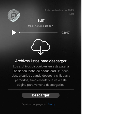
19 de noviembre de 2025
Stiff
Spliff
MaoTheKid & Debon
-03:47
Archivos listos para descargar
Los archivos disponibles en esta página
no tienen fecha de caducidad
. Puedes
descargarlos cuando desees, y si llegas a
perderlos, simplemente vuelve a esta
página para volver a descargarlos.
Descargar
Version del proyecto:
Stems