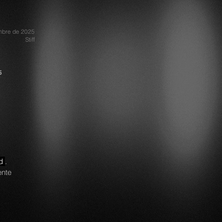
mbre de 2025
Stiff
5
d
.
ente