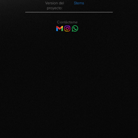
Version del
Stems
proyecto:
Contáctame