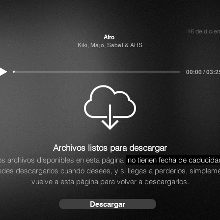
16 de dicie
Afro
Kiki, Majo, Sabel & AHS
00:00 / 03:2
Archivos listos para descargar
os archivos disponibles en esta página
no tienen fecha de caducida
des descargarlos cuando desees, y si llegas a perderlos, simplem
vuelve a esta página para volver a descargarlos.
Descargar