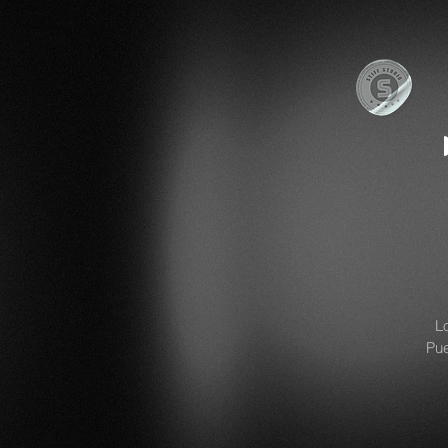
L
Pue