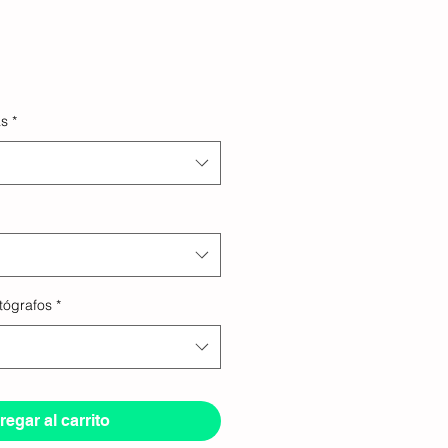
as
*
tógrafos
*
egar al carrito