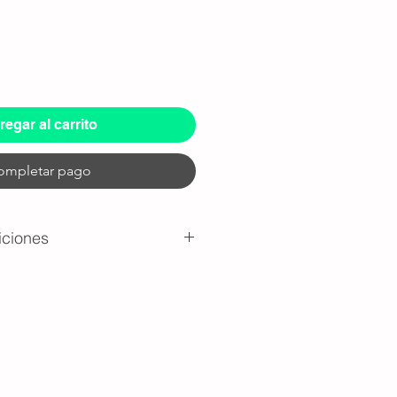
egar al carrito
ompletar pago
iciones
io: Nos reservamos la facultad de
 el servicio a nuestra discreción
a seguridad de nuestro equipo y
ga: Por políticas de seguridad, el
gará físicamente hasta que el
cibido el pago total.