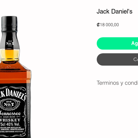
Jack Daniel's
Precio
₡18 000,00
Agr
C
Terminos y cond
Derecho de Servic
brindar o cancelar
para garantizar l
clientes.
Pago Contra Entre
producto se entre
repartidor haya re