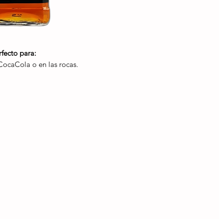
Inspección Obliga
cliente revisar su
se aceptarán rec
vez que el reparti
Política de SINPE
rfecto para:
₡30,000 realizad
ocaCola o en las rocas.
cancelarse exclu