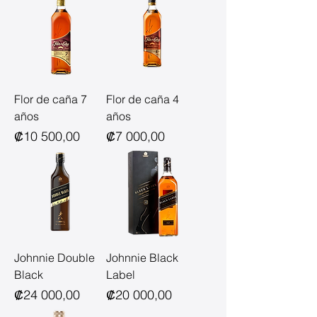
Flor de caña 7
Flor de caña 4
años
años
Precio
Precio
₡10 500,00
₡7 000,00
Johnnie Double
Johnnie Black
Black
Label
Precio
Precio
₡24 000,00
₡20 000,00