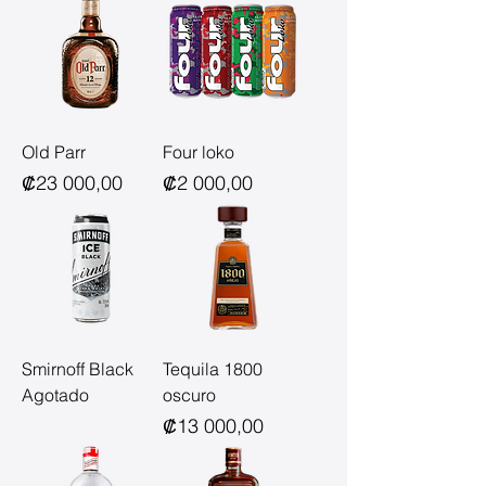
Old Parr
Four loko
Precio
Precio
₡23 000,00
₡2 000,00
Smirnoff Black
Tequila 1800
Agotado
oscuro
Precio
₡13 000,00