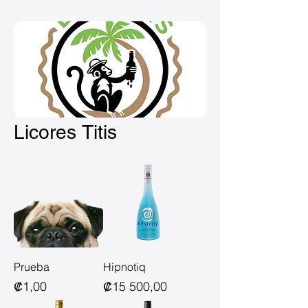
Licores Titis
Prueba
Hipnotiq
Precio
Precio
₡1,00
₡15 500,00