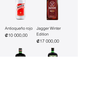
Antioqueño rojo
Jagger Winter
Edition
Precio
₡10 000,00
Precio
₡17 000,00
Jagger Cold
Jagger
Brew Coffee
Precio
₡12 000,00
Precio
₡17 000,00