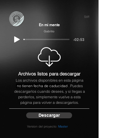
Stiff
En mi mente
Gabitto
-02:53
Archivos listos para descargar
Los archivos disponibles en esta página
no tienen fecha de caducidad
. Puedes
descargarlos cuando desees, y si llegas a
perderlos, simplemente vuelve a esta
página para volver a descargarlos.
Descargar
Version del proyecto:
Master